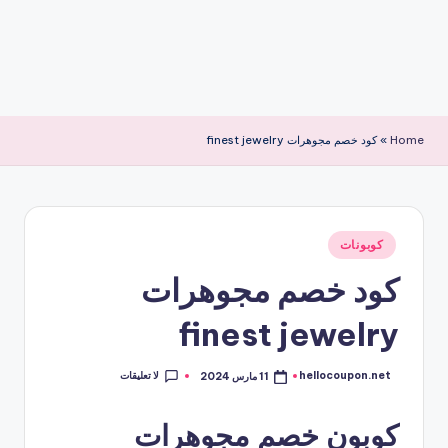
Home
»
كود خصم مجوهرات finest jewelry
نُشر
كوبونات
في
كود خصم مجوهرات
finest jewelry
لا تعليقات
hellocoupon.net
11 مارس 2024
تمّ
النشر
بواسطة
كوبون خصم مجوهرات