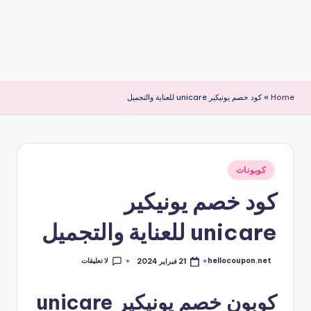
Home
»
كود خصم يونيكير unicare للعناية والتجميل
نُشر
كوبونات
في
كود خصم يونيكير
unicare للعناية والتجميل
لا تعليقات
hellocoupon.net
21 فبراير 2024
تمّ
النشر
بواسطة
كوبون خصم يونيكير unicare