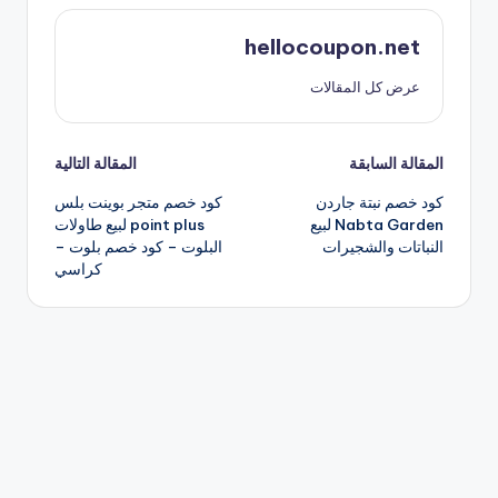
hellocoupon.net
عرض كل المقالات
تصفّح
المقالة السابقة
المقالة التالية
كود خصم نبتة جاردن
كود خصم متجر بوينت بلس
المقالات
Nabta Garden لبيع
point plus لبيع طاولات
النباتات والشجيرات
البلوت – كود خصم بلوت –
كراسي